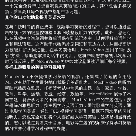
一个完全免费帮助您自我提高英语能力的工具，其中包含多样视
频，质量高且每个视频中都附带练习题。
其他突出功能助您提升英语水平
在与 " 快时尚的真正成本." 视频学习英语的过程中，您可以通过点
击视频下方的键盘按钮检查和阅读整段听力的文本。此外，您还可
以在视频中查询单词并将单词保存到笔记本中，以便理解单词的含
义和用法语境。这有助于您熟悉常见词汇和表达方式，从而提高听
力技能并扩大词汇量。在学习英语时，MochiVideo 应用了“听-反
射”方法，帮助您掌握对话中的词汇。这将帮助您在最初几次学习
时形成反应，而 MochiVideo 将继续建议您继续详细听每个视频。
多样主题吸引的英语学习视频库
MochiVideo 不仅提供学习英语的视频，还集成了简短的应用练
习。这有助于学生最好地自我提升英语能力。 MochiVideo 的听力
帮助您熟悉在雅思、托福等考试中常见的主题，如：家庭、学校、
教育、科学、运动、职业、经济、政治等。 MochiVideo 展示了不
同主题，符合学习者的不同需求。 MochiVideo 中的主题包括：按
主题练习雅思听力；按主题学习英语听力；通过歌曲学习英语；通
过电影学习英语；通过 TED 视频学习英语；根据不同水平练习托
福听力。您也完全可以将个人喜好融入学习英语，这将是相当有效
的。您可以通过观看关于音乐、电影等主题的视频来保持学习英语
的习惯并促进学习过程中的兴趣。