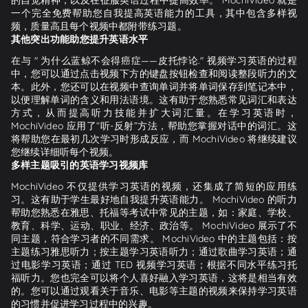
一个完全免费帮助您自我提高英语能力的工具，其中包含多样视
频，质量高且每个视频中都附带练习题。
其他突出功能助您提升英语水平
在与 " 为什么蓝鲸不会得癌症——皮托悖论." 视频学习英语的过程
中，您可以通过点击视频下方的键盘按钮检查和阅读整段听力的文
本。此外，您还可以在视频中查询单词并将单词保存到笔记本中，
以便理解单词的含义和用法语境。这有助于您熟悉常见词汇和表达
方式，从而提高听力技能并扩大词汇量。在学习英语时，
MochiVideo 应用了“听-反射”方法，帮助您掌握对话中的词汇。这
将帮助您在最初几次学习时形成反应，而 MochiVideo 将继续建议
您继续详细听每个视频。
多样主题吸引的英语学习视频库
MochiVideo 不仅提供学习英语的视频，还集成了简短的应用练
习。这有助于学生最好地自我提升英语能力。 MochiVideo 的听力
帮助您熟悉在雅思、托福等考试中常见的主题，如：家庭、学校、
教育、科学、运动、职业、经济、政治等。 MochiVideo 展示了不
同主题，符合学习者的不同需求。 MochiVideo 中的主题包括：按
主题练习雅思听力；按主题学习英语听力；通过歌曲学习英语；通
过电影学习英语；通过 TED 视频学习英语；根据不同水平练习托
福听力。您也完全可以将个人喜好融入学习英语，这将是相当有效
的。您可以通过观看关于音乐、电影等主题的视频来保持学习英语
的习惯并促进学习过程中的兴趣。