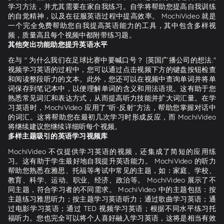
学习方法，并尤其需要在家自我练习。自学将帮助您提高自我训练
的自觉精神，以及在征服英语过程中提高效率。 MochiVideo 就是
一个完全免费帮助您自我提高英语能力的工具，其中包含多样视
频，质量高且每个视频中都附带练习题。
其他突出功能助您提升英语水平
在与 " 为什么我们在足球比赛中要喊口号？ |英国广播公司的想法."
视频学习英语的过程中，您可以通过点击视频下方的键盘按钮检查
和阅读整段听力的文本。此外，您还可以在视频中查询单词并将单
词保存到笔记本中，以便理解单词的含义和用法语境。这有助于您
熟悉常见词汇和表达方式，从而提高听力技能并扩大词汇量。在学
习英语时，MochiVideo 应用了“听-反射”方法，帮助您掌握对话中
的词汇。这将帮助您在最初几次学习时形成反应，而 MochiVideo
将继续建议您继续详细听每个视频。
多样主题吸引的英语学习视频库
MochiVideo 不仅提供学习英语的视频，还集成了简短的应用练
习。这有助于学生最好地自我提升英语能力。 MochiVideo 的听力
帮助您熟悉在雅思、托福等考试中常见的主题，如：家庭、学校、
教育、科学、运动、职业、经济、政治等。 MochiVideo 展示了不
同主题，符合学习者的不同需求。 MochiVideo 中的主题包括：按
主题练习雅思听力；按主题学习英语听力；通过歌曲学习英语；通
过电影学习英语；通过 TED 视频学习英语；根据不同水平练习托
福听力。您也完全可以将个人喜好融入学习英语，这将是相当有效